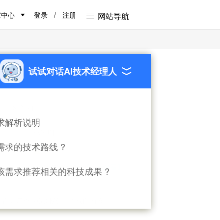
家中心
登录
/
注册
网站导航
试试对话AI技术经理人
能
剩余时间:
已过期
求解析说明
求状态
已过期
需求的技术路线 ?
面议
向投入
系方式
0527-xxxx8715
【点击查看】
该需求推荐相关的科技成果 ?
质谱联用仪（GC-MS） 连续自动监