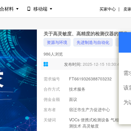
合材料
移动端
买家中心
卖
关于高灵敏度、高精度的检测仪器的研发
资源与环境
先进制造与自动化
人工智
986人浏览
发布时间:
2025-12-15 10:30:44
需
需求编号
FT6619326388703232
需
该
合作方式
技术服务
意
佣金金额
面议
联
为
发布者
宿迁市生产力促进中心
关键词
VOCs 便携式检测设备 气相色谱-
测技术 高灵敏度