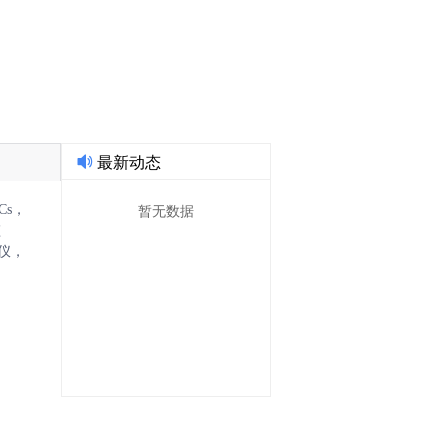
果转化AI技术经理人!
最新动态
暂无数据
Cs，
监
仪，